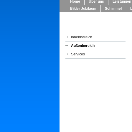
Home
Über uns
Leistungen
Bilder Jubiläum
Schimmel
Innenbereich
Außenbereich
Services