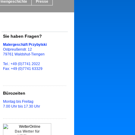
rmengeschichte
Presse
Sie haben Fragen?
Malergeschäft Przybylski
Ostpreußenstr. 12
79761 Waldshut-Tiengen
Tel.: +49 (0)7741 2022
Fax: +49 (0)7741 63329
Bürozeiten
Montag bis Freitag
7.00 Uhr bis 17.30 Uhr
Das Wetter für